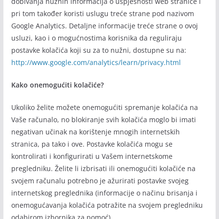
dobivanja nužnih informacija o uspješnosti web stranice i
pri tom također koristi uslugu treće strane pod nazivom
Google Analytics. Detaljne informacije treće strane o ovoj
usluzi, kao i o mogućnostima korisnika da reguliraju
postavke kolačića koji su za to nužni, dostupne su na:
http://www.google.com/analytics/learn/privacy.html
Kako onemogućiti kolačiće?
Ukoliko želite možete onemogućiti spremanje kolačića na
Vaše računalo, no blokiranje svih kolačića moglo bi imati
negativan učinak na korištenje mnogih internetskih
stranica, pa tako i ove. Postavke kolačića mogu se
kontrolirati i konfigurirati u Vašem internetskome
pregledniku. Želite li izbrisati ili onemogućiti kolačiće na
svojem računalu potrebno je ažurirati postavke svojeg
internetskog preglednika (informacije o načinu brisanja i
onemogućavanja kolačića potražite na svojem pregledniku
odabirom izbornika za pomoć).