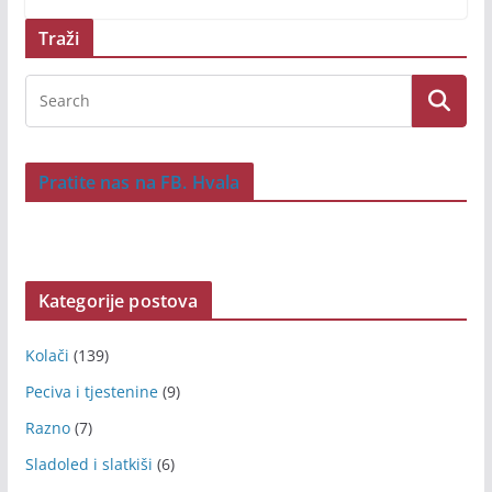
Traži
Pratite nas na FB. Hvala
Kategorije postova
Kolači
(139)
Peciva i tjestenine
(9)
Razno
(7)
Sladoled i slatkiši
(6)