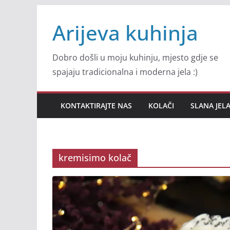
Skip
Arijeva kuhinja
to
content
Dobro došli u moju kuhinju, mjesto gdje se
spajaju tradicionalna i moderna jela :)
KONTAKTIRAJTE NAS
KOLAČI
SLANA JEL
kremisimo kolač