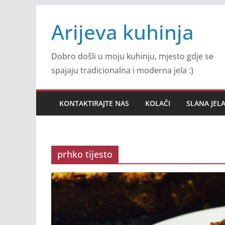
Skip
Arijeva kuhinja
to
content
Dobro došli u moju kuhinju, mjesto gdje se
spajaju tradicionalna i moderna jela :)
KONTAKTIRAJTE NAS
KOLAČI
SLANA JEL
prhko tijesto