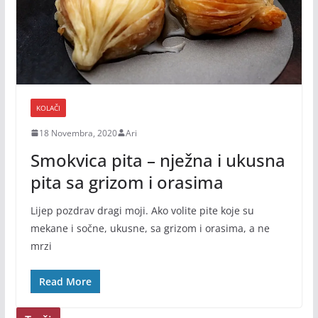
KOLAČI
18 Novembra, 2020
Ari
Smokvica pita – nježna i ukusna
pita sa grizom i orasima
Lijep pozdrav dragi moji. Ako volite pite koje su
mekane i sočne, ukusne, sa grizom i orasima, a ne
mrzi
Read More