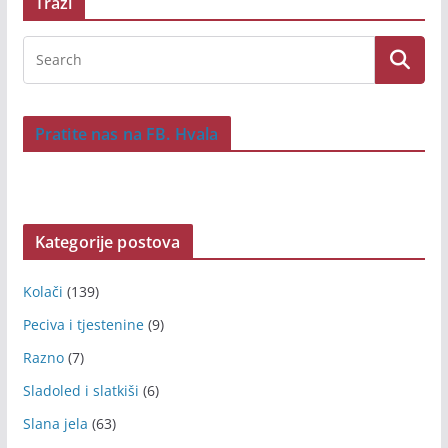
Traži
Pratite nas na FB. Hvala
Kategorije postova
Kolači
(139)
Peciva i tjestenine
(9)
Razno
(7)
Sladoled i slatkiši
(6)
Slana jela
(63)