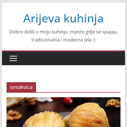
Skip
Arijeva kuhinja
to
content
Dobro došli u moju kuhinju, mjesto gdje se spajaju
tradicionalna i moderna jela :)
smokvica