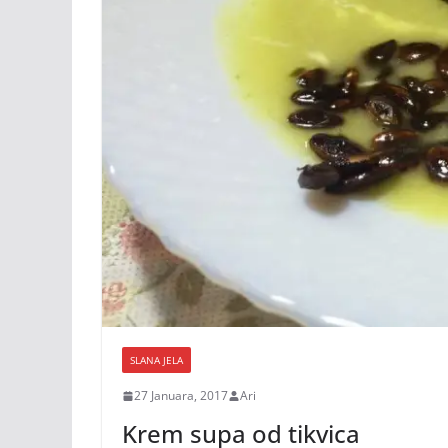
SLANA JELA
27 Januara, 2017
Ari
Krem supa od tikvica