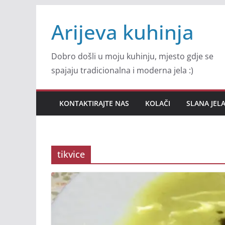
Skip
Arijeva kuhinja
to
content
Dobro došli u moju kuhinju, mjesto gdje se
spajaju tradicionalna i moderna jela :)
KONTAKTIRAJTE NAS
KOLAČI
SLANA JEL
tikvice