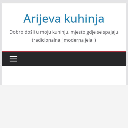
Skip
Arijeva kuhinja
to
content
Dobro došli u moju kuhinju, mjesto gdje se spajaju
tradicionalna i moderna jela :)