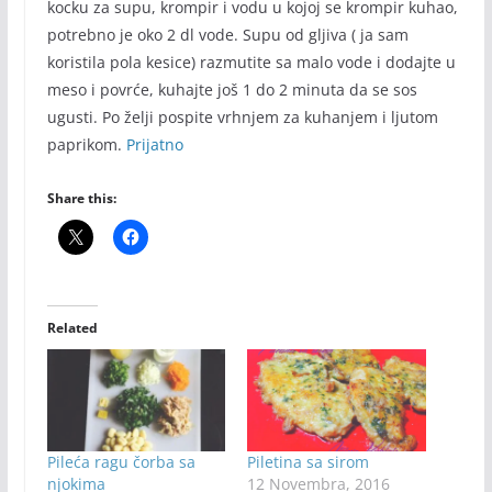
kocku za supu, krompir i vodu u kojoj se krompir kuhao,
potrebno je oko 2 dl vode. Supu od gljiva ( ja sam
koristila pola kesice) razmutite sa malo vode i dodajte u
meso i povrće, kuhajte još 1 do 2 minuta da se sos
ugusti. Po želji pospite vrhnjem za kuhanjem i ljutom
paprikom.
Prijatno
Share this:
Related
Pileća ragu čorba sa
Piletina sa sirom
njokima
12 Novembra, 2016