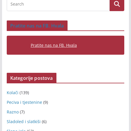
Pratite nas na FB. Hvala
Pratite nas na FB. Hvala
Kategorije postova
Kolači
(139)
Peciva i tjestenine
(9)
Razno
(7)
Sladoled i slatkiši
(6)