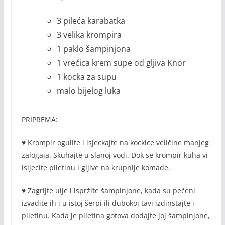
3 pileća karabatka
3 velika krompira
1 paklo šampinjona
1 vrećica krem supe od gljiva Knor
1 kocka za supu
malo bijelog luka
PRIPREMA:
♥ Krompir ogulite i isjeckajte na kockice veličine manjeg
zalogaja. Skuhajte u slanoj vodi. Dok se krompir kuha vi
isijecite piletinu i gljive na krupnije komade.
♥ Zagrijte ulje i ispržite šampinjone, kada su pečeni
izvadite ih i u istoj šerpi ili dubokoj tavi izdinstajte i
piletinu. Kada je piletina gotova dodajte joj šampinjone,