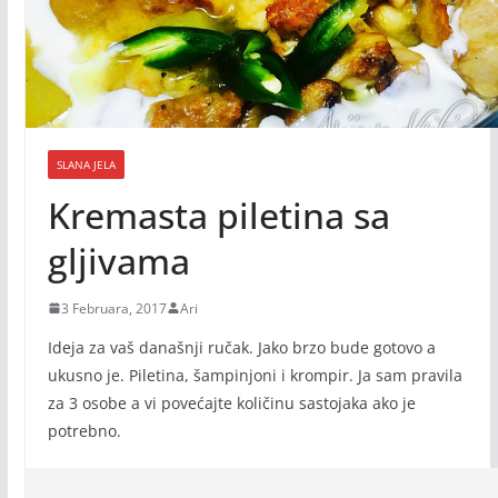
SLANA JELA
Kremasta piletina sa
gljivama
3 Februara, 2017
Ari
Ideja za vaš današnji ručak. Jako brzo bude gotovo a
ukusno je. Piletina, šampinjoni i krompir. Ja sam pravila
za 3 osobe a vi povećajte količinu sastojaka ako je
potrebno.