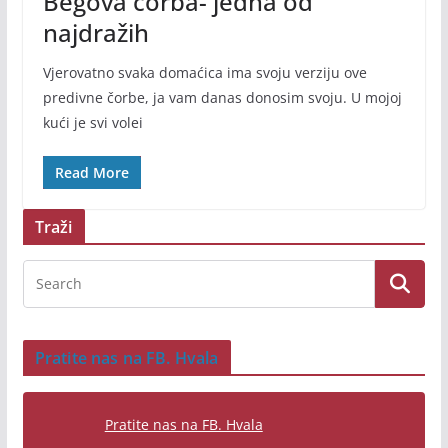
Begova čorba- jedna od
najdražih
Vjerovatno svaka domaćica ima svoju verziju ove
predivne čorbe, ja vam danas donosim svoju. U mojoj
kući je svi volei
Read More
Traži
Pratite nas na FB. Hvala
Pratite nas na FB. Hvala