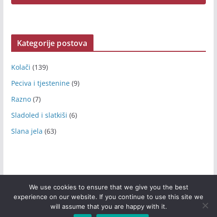
Kategorije postova
Kolači
(139)
Peciva i tjestenine
(9)
Razno
(7)
Sladoled i slatkiši
(6)
Slana jela
(63)
We use cookies to ensure that we give you the best
experience on our website. If you continue to use this site we
Copyright © 2026
Arijeva kuhinja
. All rights reserved.
will assume that you are happy with it.
Theme:
ColorMag
by ThemeGrill. Powered by
WordPress
.