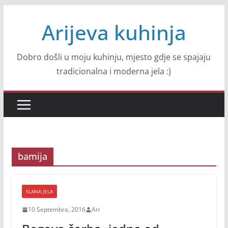
Skip
Arijeva kuhinja
to
content
Dobro došli u moju kuhinju, mjesto gdje se spajaju
tradicionalna i moderna jela :)
bamija
SLANA JELA
10 Septembra, 2016
Ari