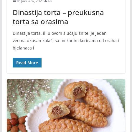
16 Januara, 2021
Ari
Dinastija torta – preukusna
torta sa orasima
Dinastija torta, ili u ovom slučaju šnite, je jedan
veoma ukusan kolač, sa mekanim koricama od oraha i
bjelanaca i
Read More