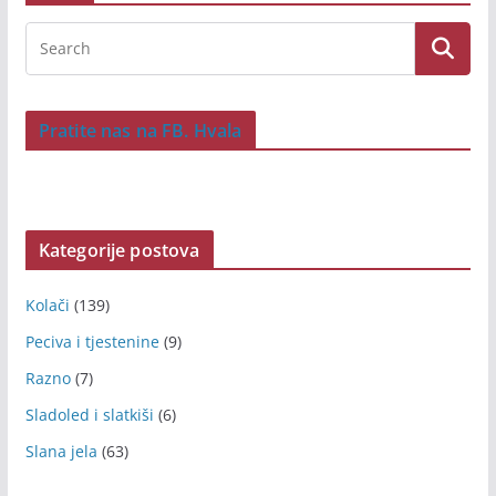
Pratite nas na FB. Hvala
Kategorije postova
Kolači
(139)
Peciva i tjestenine
(9)
Razno
(7)
Sladoled i slatkiši
(6)
Slana jela
(63)