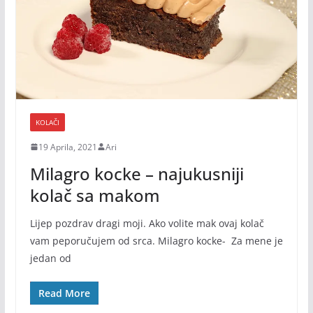
KOLAČI
19 Aprila, 2021
Ari
Milagro kocke – najukusniji
kolač sa makom
Lijep pozdrav dragi moji. Ako volite mak ovaj kolač
vam peporučujem od srca. Milagro kocke- Za mene je
jedan od
Read More