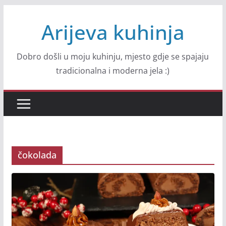
Skip
Arijeva kuhinja
to
content
Dobro došli u moju kuhinju, mjesto gdje se spajaju
tradicionalna i moderna jela :)
čokolada