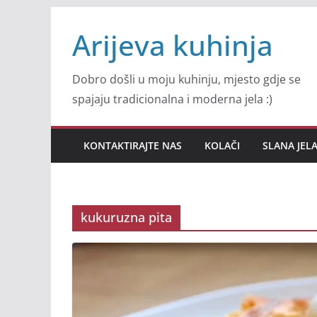
Skip
Arijeva kuhinja
to
content
Dobro došli u moju kuhinju, mjesto gdje se
spajaju tradicionalna i moderna jela :)
KONTAKTIRAJTE NAS
KOLAČI
SLANA JEL
kukuruzna pita