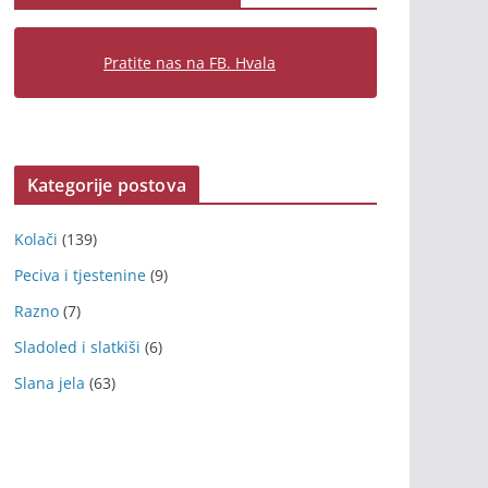
Pratite nas na FB. Hvala
Kategorije postova
Kolači
(139)
Peciva i tjestenine
(9)
Razno
(7)
Sladoled i slatkiši
(6)
Slana jela
(63)