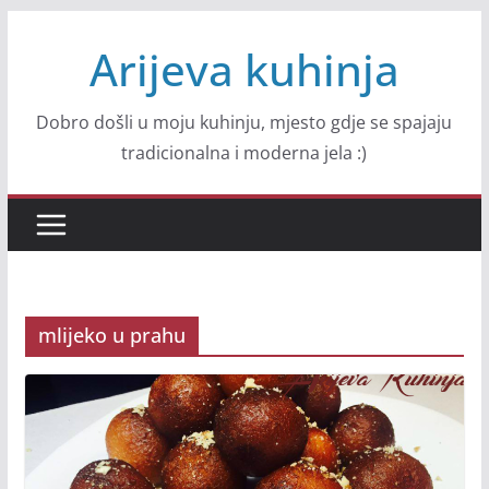
Skip
Arijeva kuhinja
to
content
Dobro došli u moju kuhinju, mjesto gdje se spajaju
tradicionalna i moderna jela :)
mlijeko u prahu