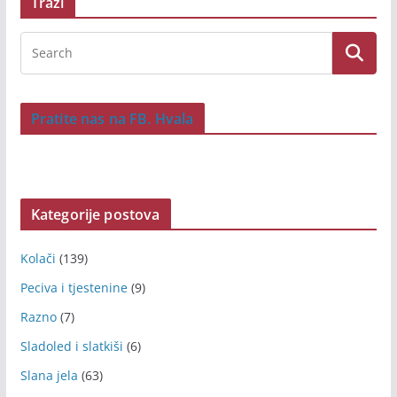
Traži
Pratite nas na FB. Hvala
Kategorije postova
Kolači
(139)
Peciva i tjestenine
(9)
Razno
(7)
Sladoled i slatkiši
(6)
Slana jela
(63)