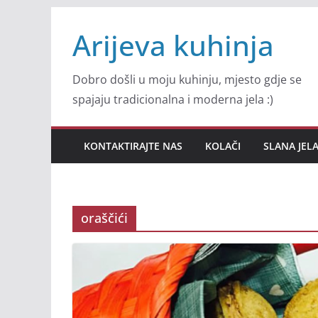
Skip
Arijeva kuhinja
to
content
Dobro došli u moju kuhinju, mjesto gdje se
spajaju tradicionalna i moderna jela :)
KONTAKTIRAJTE NAS
KOLAČI
SLANA JEL
oraščići