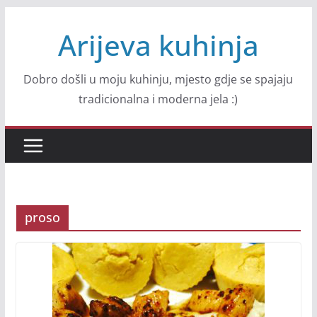
Skip
Arijeva kuhinja
to
content
Dobro došli u moju kuhinju, mjesto gdje se spajaju
tradicionalna i moderna jela :)
proso