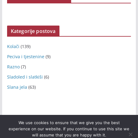
Kategorije postova
Kolači
(139)
Peciva i tjestenine
(9)
Razno
(7)
Sladoled i slatkiši
(6)
Slana jela
(63)
We use cookies to ensure that we give you the best
experience on our website. If you continue to use this site we
Copyright © 2026
Arijeva kuhinja
. All rights reserved.
will assume that you are happy with it.