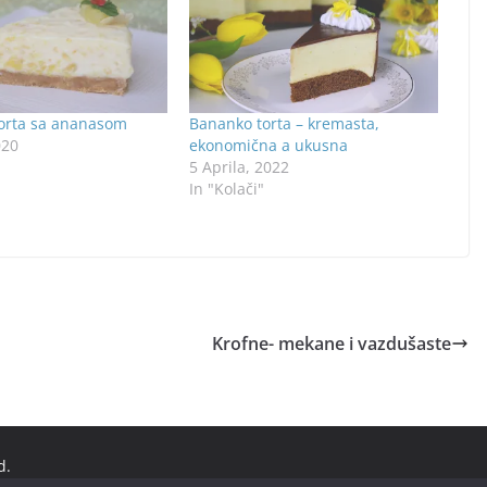
orta sa ananasom
Bananko torta – kremasta,
020
ekonomična a ukusna
5 Aprila, 2022
In "Kolači"
Krofne- mekane i vazdušaste
d.