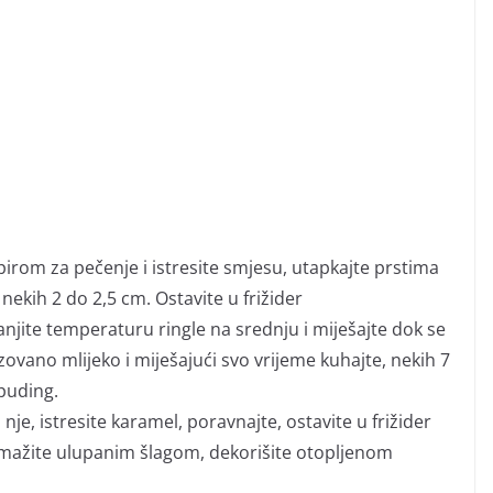
irom za pečenje i istresite smjesu, utapkajte prstima
 nekih 2 do 2,5 cm. Ostavite u frižider
njite temperaturu ringle na srednju i miješajte dok se
zovano mlijeko i miješajući svo vrijeme kuhajte, nekih 7
puding.
nje, istresite karamel, poravnajte, ostavite u frižider
emažite ulupanim šlagom, dekorišite otopljenom