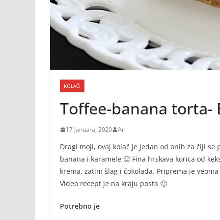
KOLAČI
Toffee-banana torta-
17 Januara, 2020
Ari
Dragi moji, ovaj kolač je jedan od onih za čiji se
banana i karamele 🙂 Fina hrskava korica od kek
krema, zatim šlag i čokolada. Priprema je veom
Video recept je na kraju posta 🙂
Potrebno je