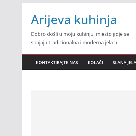
Skip
Arijeva kuhinja
to
content
Dobro došli u moju kuhinju, mjesto gdje se
spajaju tradicionalna i moderna jela :)
KONTAKTIRAJTE NAS
KOLAČI
SLANA JEL