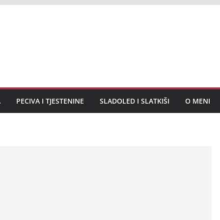
A
PECIVA I TJESTENINE
SLADOLED I SLATKIŠI
O MENI