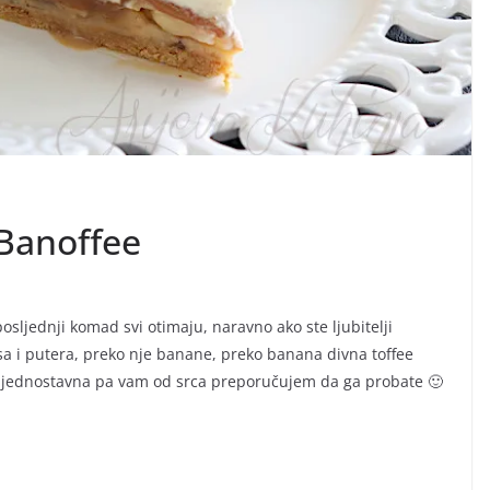
 Banoffee
 posljednji komad svi otimaju, naravno ako ste ljubitelji
sa i putera, preko nje banane, preko banana divna toffee
a jednostavna pa vam od srca preporučujem da ga probate 🙂