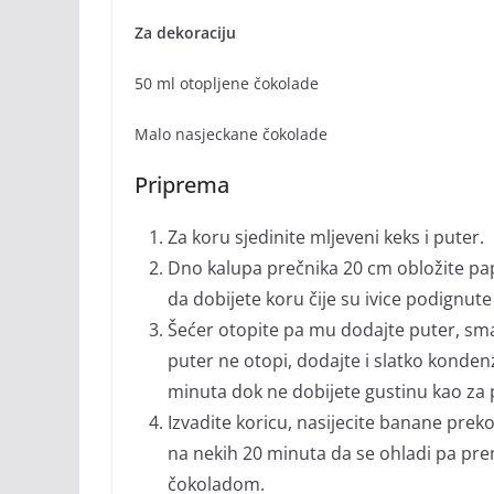
Za dekoraciju
50 ml otopljene čokolade
Malo nasjeckane čokolade
Priprema
Za koru sjedinite mljeveni keks i puter.
Dno kalupa prečnika 20 cm obložite pap
da dobijete koru čije su ivice podignute
Šećer otopite pa mu dodajte puter, sma
puter ne otopi, dodajte i slatko konden
minuta dok ne dobijete gustinu kao za 
Izvadite koricu, nasijecite banane preko 
na nekih 20 minuta da se ohladi pa pr
čokoladom.