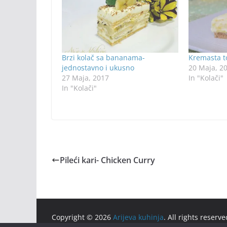
Brzi kolač sa bananama-
Kremasta t
jednostavno i ukusno
20 Maja, 2
27 Maja, 2017
In "Kolači"
In "Kolači"
Pileći kari- Chicken Curry
Copyright © 2026
Arijeva kuhinja
. All rights reserve