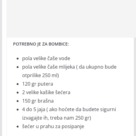
POTREBNO JE ZA BOMBICE:
pola velike čaše vode
pola velike čaše mlijeka ( da ukupno bude
otprilike 250 ml)
120 gr putera
2 velike kašike šećera
150 gr brašna
4 do 5 jaja ( ako hoćete da budete sigurni
izvagajte ih, treba nam 250 gr)
šećer u prahu za posipanje