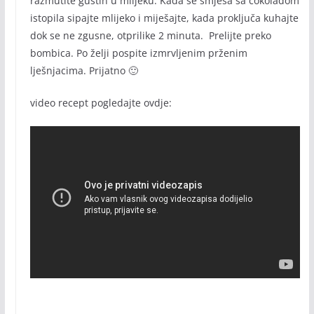
razmutite gustin u mlijeku. Kada se smjesa sa čokoladom
istopila sipajte mlijeko i miješajte, kada proključa kuhajte
dok se ne zgusne, otprilike 2 minuta. Prelijte preko
bombica. Po želji pospite izmrvljenim prženim
lješnjacima. Prijatno 🙂
video recept pogledajte ovdje: