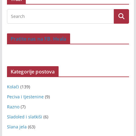
Pratite nas na FB. Hvala
Kategorije postova
Kolači
(139)
Peciva i tjestenine
(9)
Razno
(7)
Sladoled i slatkiši
(6)
Slana jela
(63)