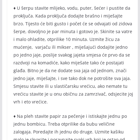
♦ U šerpu stavite mlijeko, vodu, puter, šećer i pustite da
proključa. Kada proključa dodajte brašno i miješajte
brzo. Tijesto će biti gusto i počet će se odvajati od zidova
šerpe, dovoljno je par minuta i gotovo je. Skinite sa vatre
i malo ohladite, otprilike 10 minuta. Uzmite žicu za
mućenje, varjaču ili mikser , miješajući dodajite jedno
po jedno jaje, poslije svakog jajeta smjesa će prvo da se
razdvoji na komadiće, kako miješate tako će postajati
glađa. Bitno je da ne dodate sva jaja od jednom, znači
jedno jaje, miješajte, i sve tako dok ne potrošite sva jaja.
Smjesu stavite ili u slastičarsku vrećicu, ako nemate tu
vrećicu stavite je u onu običnu za zamrzivač, odsjecite joj
vrh i eto vrećice.
♦ Na pleh stavite papir za pečenje i istiskajte jednu po
jednu bombicu. Treba otprilike da bubu veličine
zalogaja. Poredajte ih jednu do druge. Uzmite kašiku
malo je skvasite i poravnajte svaki vrh koji je ostao od