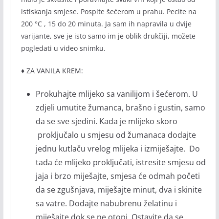
istiskanja smjese. Pospite šećerom u prahu. Pecite na
200 °C , 15 do 20 minuta. Ja sam ih napravila u dvije
varijante, sve je isto samo im je oblik drukčiji, možete
pogledati u video snimku.
♦ ZA VANILA KREM:
Prokuhajte mlijeko sa vanilijom i šećerom. U
zdjeli umutite žumanca, brašno i gustin, samo
da se sve sjedini. Kada je mlijeko skoro
proključalo u smjesu od žumanaca dodajte
jednu kutlaču vrelog mlijeka i izmiješajte. Do
tada će mlijeko proključati, istresite smjesu od
jaja i brzo miješajte, smjesa će odmah početi
da se zgušnjava, miješajte minut, dva i skinite
sa vatre. Dodajte nabubrenu želatinu i
miješajte dok se ne otopi. Ostavite da se