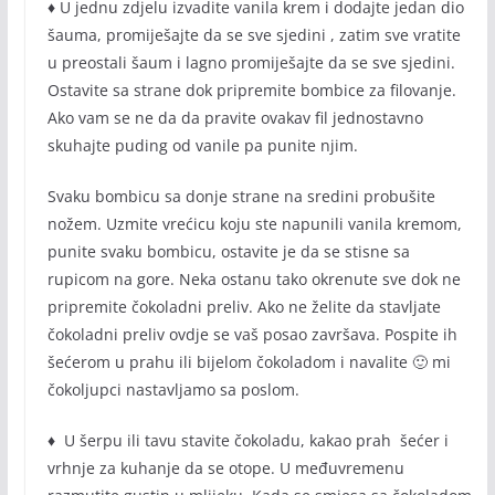
♦ U jednu zdjelu izvadite vanila krem i dodajte jedan dio
šauma, promiješajte da se sve sjedini , zatim sve vratite
u preostali šaum i lagno promiješajte da se sve sjedini.
Ostavite sa strane dok pripremite bombice za filovanje.
Ako vam se ne da da pravite ovakav fil jednostavno
skuhajte puding od vanile pa punite njim.
Svaku bombicu sa donje strane na sredini probušite
nožem. Uzmite vrećicu koju ste napunili vanila kremom,
punite svaku bombicu, ostavite je da se stisne sa
rupicom na gore. Neka ostanu tako okrenute sve dok ne
pripremite čokoladni preliv. Ako ne želite da stavljate
čokoladni preliv ovdje se vaš posao završava. Pospite ih
šećerom u prahu ili bijelom čokoladom i navalite 🙂 mi
čokoljupci nastavljamo sa poslom.
♦ U šerpu ili tavu stavite čokoladu, kakao prah šećer i
vrhnje za kuhanje da se otope. U međuvremenu