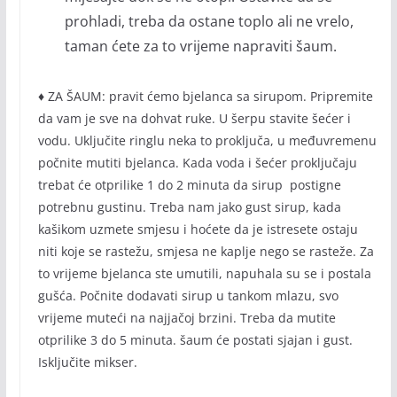
prohladi, treba da ostane toplo ali ne vrelo,
taman ćete za to vrijeme napraviti šaum.
♦ ZA ŠAUM: pravit ćemo bjelanca sa sirupom. Pripremite
da vam je sve na dohvat ruke. U šerpu stavite šećer i
vodu. Uključite ringlu neka to proključa, u međuvremenu
počnite mutiti bjelanca. Kada voda i šećer proključaju
trebat će otprilike 1 do 2 minuta da sirup postigne
potrebnu gustinu. Treba nam jako gust sirup, kada
kašikom uzmete smjesu i hoćete da je istresete ostaju
niti koje se rastežu, smjesa ne kaplje nego se rasteže. Za
to vrijeme bjelanca ste umutili, napuhala su se i postala
gušća. Počnite dodavati sirup u tankom mlazu, svo
vrijeme muteći na najjačoj brzini. Treba da mutite
otprilike 3 do 5 minuta. šaum će postati sjajan i gust.
Isključite mikser.