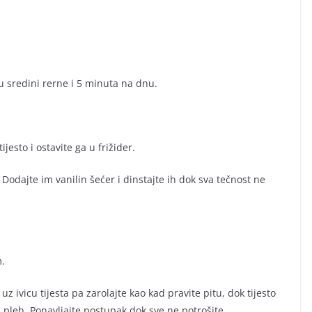
 sredini rerne i 5 minuta na dnu.
jesto i ostavite ga u frižider.
 Dodajte im vanilin šećer i dinstajte ih dok sva tečnost ne
m.
e uz ivicu tijesta pa zarolajte kao kad pravite pitu, dok tijesto
 u pleh. Ponavljajte postupak dok sve ne potrošite.