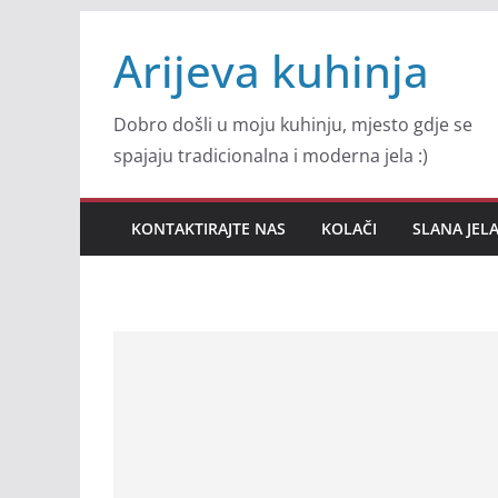
Skip
Arijeva kuhinja
to
content
Dobro došli u moju kuhinju, mjesto gdje se
spajaju tradicionalna i moderna jela :)
KONTAKTIRAJTE NAS
KOLAČI
SLANA JEL