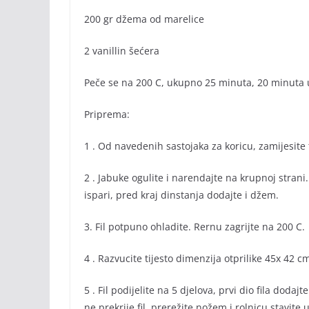
200 gr džema od marelice
2 vanillin šećera
Peče se na 200 C, ukupno 25 minuta, 20 minuta u
Priprema:
1 . Od navedenih sastojaka za koricu, zamijesite ti
2 . Jabuke ogulite i narendajte na krupnoj strani.
ispari, pred kraj dinstanja dodajte i džem.
3. Fil potpuno ohladite. Rernu zagrijte na 200 C.
4 . Razvucite tijesto dimenzija otprilike 45x 42 c
5 . Fil podijelite na 5 djelova, prvi dio fila dodajt
ne prekrije fil, prerežite nožem i rolnicu stavite