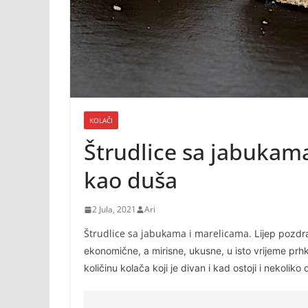
KOLAČI
Štrudlice sa jabukam
kao duša
2 Jula, 2021
Ari
Štrudlice sa jabukama i marelicama.
Lijep pozdr
ekonomične, a mirisne, ukusne, u isto vrijeme prhk
količinu kolača koji je divan i kad ostoji i nekoli