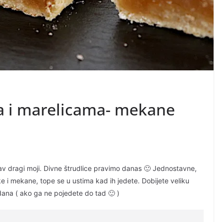
a i marelicama- mekane
av dragi moji. Divne štrudlice pravimo danas 🙂 Jednostavne,
e i mekane, tope se u ustima kad ih jedete. Dobijete veliku
ko dana ( ako ga ne pojedete do tad 🙂 )