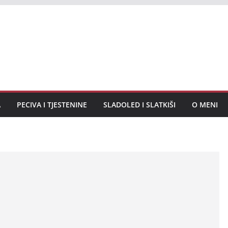
A
PECIVA I TJESTENINE
SLADOLED I SLATKIŠI
O MENI